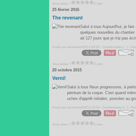
Vous aimez ?
0 vote
25 février 2016
The revenant
Salut à tous Aujourd'hui, je fa
quelques nouvelles du chantier 
ait 127 jours que je n'ai pas éc
Posté par samarkand335 à 00:09 -
Commentaires [
…
]
- Per
Vous aimez ?
0 vote
20 octobre 2015
Verni!
Salut à tous Nous progressons, à peti
peinture de la coque. C'est quand même
uches d'apprêt initiales, poncées au gra
Posté par samarkand335 à 23:20 -
Commentaires [
…
]
- Per
Vous aimez ?
0 vote