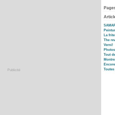
Page
Artic
SAMAR
Peintur
La frite
The re
Verni!
Photos 
Tout de
Montrez
Encore 
Toutes
Publicité