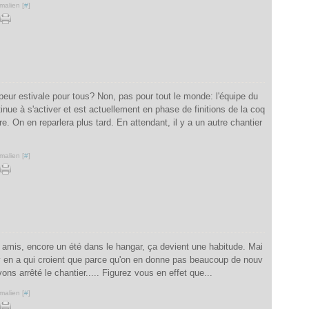
malien [
#
]
peur estivale pour tous? Non, pas pour tout le monde: l'équipe du
ue à s'activer et est actuellement en phase de finitions de la coq
re. On en reparlera plus tard. En attendant, il y a un autre chantier
malien [
#
]
s amis, encore un été dans le hangar, ça devient une habitude. Mai
y en a qui croient que parce qu'on en donne pas beaucoup de nouv
ons arrêté le chantier..... Figurez vous en effet que...
malien [
#
]