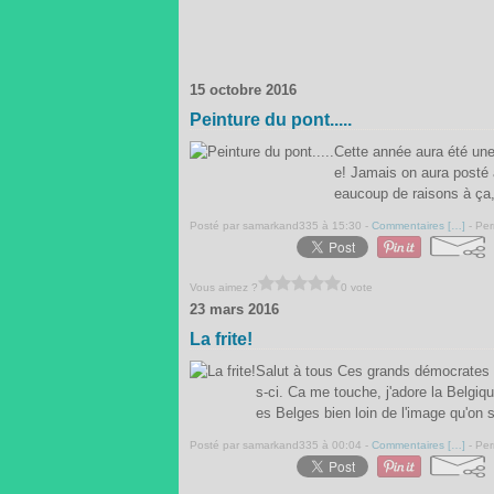
15 octobre 2016
Peinture du pont.....
Cette année aura été une
e! Jamais on aura posté 
eaucoup de raisons à ça,
Posté par samarkand335 à 15:30 -
Commentaires [
…
]
- Per
Vous aimez ?
0 vote
23 mars 2016
La frite!
Salut à tous Ces grands démocrates dj
s-ci. Ca me touche, j'adore la Belgiq
es Belges bien loin de l'image qu'on s'
Posté par samarkand335 à 00:04 -
Commentaires [
…
]
- Per