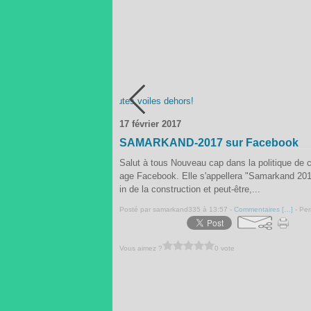
Toutes voiles dehors!
17 février 2017
SAMARKAND-2017 sur Facebook
Salut à tous Nouveau cap dans la politique de 
age Facebook. Elle s'appellera "Samarkand 2017"
in de la construction et peut-être,...
Posté par samarkand335 à 13:57 -
Commentaires [
…
]
- Per
Vous aimez ?
0 vote