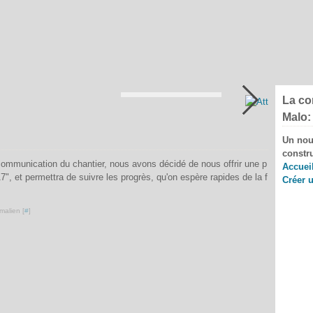
Attention pour les couleurs!
La co
Malo: 
Un nou
constr
communication du chantier, nous avons décidé de nous offrir une p
Accuei
, et permettra de suivre les progrès, qu'on espère rapides de la f
Créer 
malien [
#
]