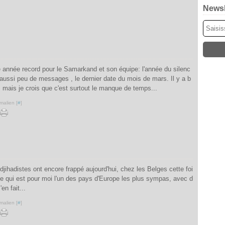
Newsl
 année record pour le Samarkand et son équipe: l'année du silenc
aussi peu de messages , le dernier date du mois de mars. Il y a b
 mais je crois que c'est surtout le manque de temps...
malien [
#
]
ihadistes ont encore frappé aujourd'hui, chez les Belges cette foi
ue qui est pour moi l'un des pays d'Europe les plus sympas, avec d
en fait...
malien [
#
]