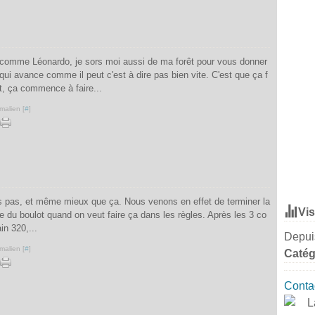
is comme Léonardo, je sors moi aussi de ma forêt pour vous donner
qui avance comme il peut c'est à dire pas bien vite. C'est que ça f
rit, ça commence à faire...
malien [
#
]
ts pas, et même mieux que ça. Nous venons en effet de terminer la
Vis
 du boulot quand on veut faire ça dans les règles. Après les 3 co
in 320,...
Depuis
malien [
#
]
Catég
Contac