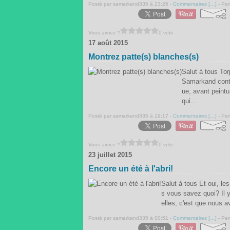
Posté par samarkand335 à 23:26 -
Commentaires [
…
]
- Per
Vous aimez ?
0 vote
17 août 2015
Montrez patte(s) blanches(s)
Salut à tous Tor
Samarkand contin
ue, avant peintu
qui...
Posté par samarkand335 à 19:17 -
Commentaires [
…
]
- Per
Vous aimez ?
0 vote
23 juillet 2015
Encore un été à l'abri!
Salut à tous Et oui, le
s vous savez quoi? Il 
elles, c'est que nous av
Posté par samarkand335 à 00:51 -
Commentaires [
…
]
- Per