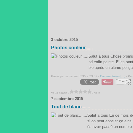
3 octobre 2015
Photos couleur......
Salut à tous Chose promi
nd enfin peinte. Elles sont
ble après un ultime ponç
Posté par samarkand335 à 23:57 -
Commentaires [
…
]
- Per
Vous aimez ?
0 vote
7 septembre 2015
Tout de blanc.......
Salut à tous En ce mois d
si on peut appeler ça ains
ès avoir passé un nombre i