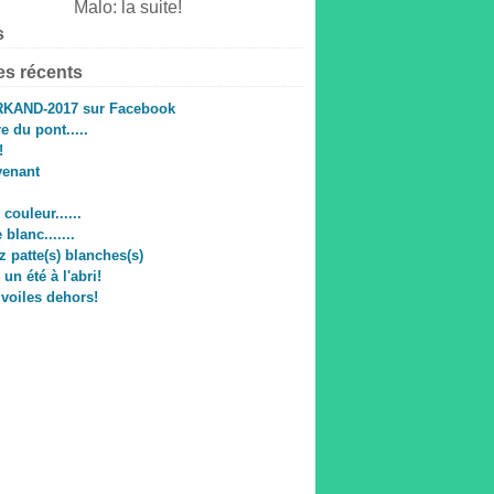
s
les récents
KAND-2017 sur Facebook
e du pont.....
!
venant
couleur......
 blanc.......
 patte(s) blanches(s)
un été à l'abri!
 voiles dehors!