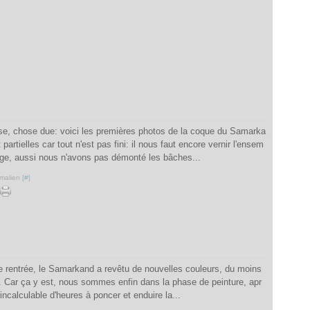
se, chose due: voici les premières photos de la coque du Samarka
 partielles car tout n'est pas fini: il nous faut encore vernir l'ensem
age, aussi nous n'avons pas démonté les bâches...
malien [
#
]
e rentrée, le Samarkand a revêtu de nouvelles couleurs, du moins
i. Car ça y est, nous sommes enfin dans la phase de peinture, apr
ncalculable d'heures à poncer et enduire la...